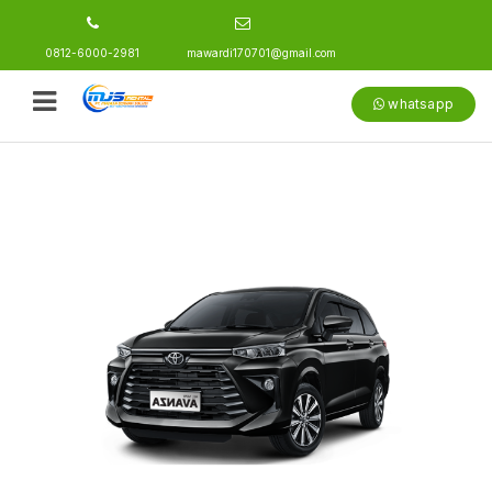
0812-6000-2981
mawardi170701@gmail.com
whatsapp